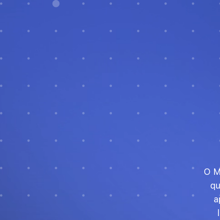
O M
qu
a