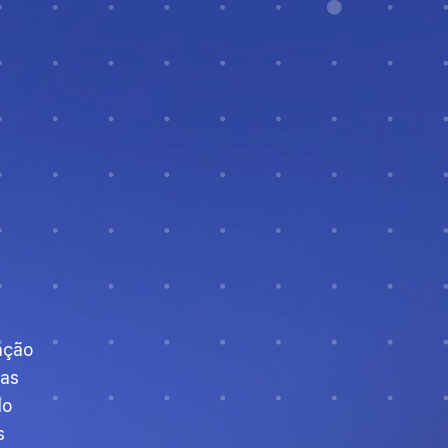
ação
 as
do
s